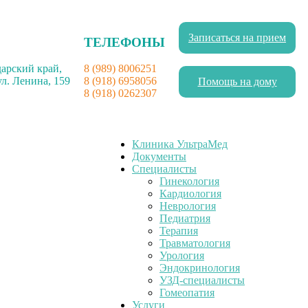
Записаться на прием
ТЕЛЕФОНЫ
дарский край,
8 (989) 8006251
ул. Ленина, 159
8 (918) 6958056
Помощь на дому
8 (918) 0262307
Клиника УльтраМед
Документы
Специалисты
Гинекология
Кардиология
Неврология
Педиатрия
Терапия
Травматология
Урология
Эндокринология
УЗД-специалисты
Гомеопатия
Услуги