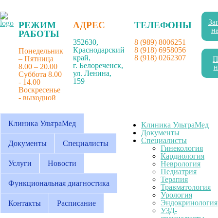
За
РЕЖИМ
АДРЕС
ТЕЛЕФОНЫ
н
РАБОТЫ
352630,
8 (989) 8006251
Краснодарский
8 (918) 6958056
Понедельник
край,
8 (918) 0262307
– Пятница
П
г. Белореченск,
8.00 – 20.00
н
ул. Ленина,
Суббота 8.00
159
- 14.00
Воскресенье
- выходной
Клиника УльтраМед
Клиника УльтраМед
Документы
Специалисты
Документы
Специалисты
Гинекология
Кардиология
Услуги
Новости
Неврология
Педиатрия
Терапия
Функциональная диагностика
Травматология
Урология
Эндокринология
Контакты
Расписание
УЗД-